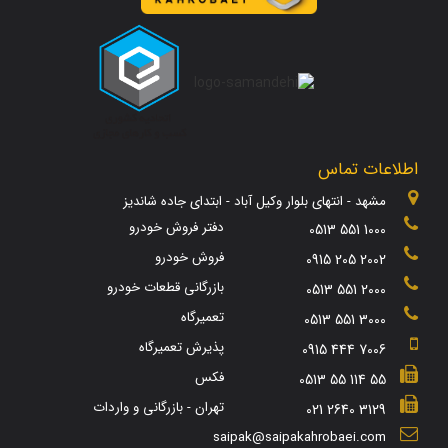
اطلاعات تماس
مشهد - انتهای بلوار وکیل آباد - ابتدای جاده شاندیز
دفتر فروش خودرو
0513 551 1000
فروش خودرو
0915 205 2002
بازرگانی قطعات خودرو
0513 551 2000
تعمیرگاه
0513 551 3000
پذیرش تعمیرگاه
0915 444 7006
فکس
0513 55 114 55
تهران - بازرگانی و واردات
021 2640 3129
saipak@saipakahrobaei.com