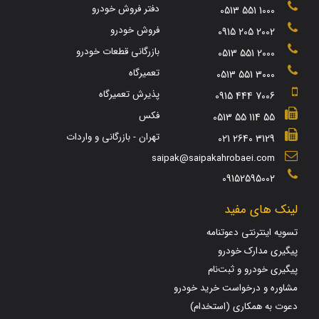
دفتر فروش خودرو
0513 551 1000
فروش خودرو
0915 205 2002
بازرگانی قطعات خودرو
0513 551 2000
تعمیرگاه
0513 551 3000
پذیرش تعمیرگاه
0915 444 7006
فکس
0513 55 114 55
تهران - بازرگانی و واردات
021 2640 3129
saipak@saipakahrobaei.com
09152595002
لینک های مفید
تسویه اینترنتی دعوتنامه
پیگیری مدارک خودرو
پیگیری خودرو و ثبت‌نام
مشاوره و درخواست خرید خودرو
دعوت به همکاری (استخدام)