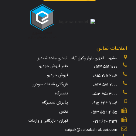
اطلاعات تماس
مشهد - انتهای بلوار وکیل آباد - ابتدای جاده شاندیز
دفتر فروش خودرو
0513 551 1000
فروش خودرو
0915 205 2002
بازرگانی قطعات خودرو
0513 551 2000
تعمیرگاه
0513 551 3000
پذیرش تعمیرگاه
0915 444 7006
فکس
0513 55 114 55
تهران - بازرگانی و واردات
021 2640 3129
saipak@saipakahrobaei.com