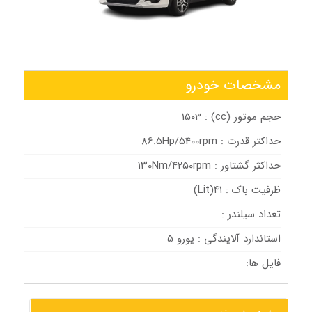
مشخصات خودرو
حجم موتور (cc) : 1503
حداکتر قدرت : 86.5Hp/5400rpm
حداکثر گشتاور : ۱۳۰Nm/۴۲۵۰rpm
ظرفیت باک : ۴۱(Lit)
تعداد سیلندر :
استاندارد آلایندگی : یورو 5
فایل ها: