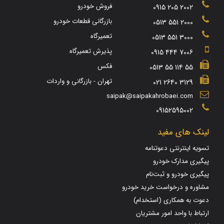
فروش خودرو
0915 205 2002
بازرگانی قطعات خودرو
0513 551 2000
تعمیرگاه
0513 551 3000
پذیرش تعمیرگاه
0915 444 7006
فکس
0513 55 114 55
تهران - بازرگانی و واردات
021 2640 3129
saipak@saipakahrobaei.com
09152595002
لینک های مفید
تسویه اینترنتی دعوتنامه
پیگیری مدارک خودرو
پیگیری خودرو و ثبت‌نام
مشاوره و درخواست خرید خودرو
دعوت به همکاری (استخدام)
ارتباط با واحد امور مشتریان