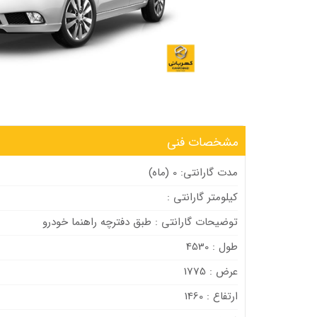
مشخصات فنی
مدت گارانتی: 0 (ماه)
کیلومتر گارانتی :
توضیحات گارانتی : طبق دفترچه راهنما خودرو
طول : 4530
عرض : 1775
ارتفاع : 1460