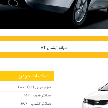
سراتو آپشنال AT
مشخصات خودرو
حجم موتور (cc) : 2000
حداکتر قدرت : 156
حداکثر گشتاور : 194/2