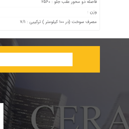
فاصله دو محور عقب جلو : 2560
وزن :
مصرف سوخت (در 100 كيلومتر ) ترکیبی : 7/1