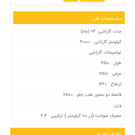
مشخصات فنی
مدت گارانتی: 24 (ماه)
کیلومتر گارانتی : 40000
توضیحات گارانتی :
طول : 4510
عرض : 1758
ارتفاع : 1460
فاصله دو محور عقب جلو : 2580
وزن :
مصرف سوخت (در 100 كيلومتر ) ترکیبی : 6.4
سفارش خودرو