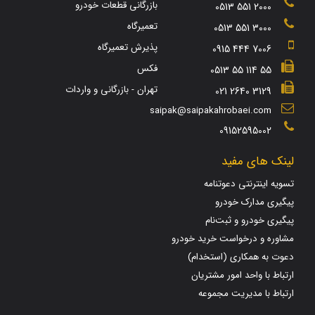
بازرگانی قطعات خودرو
0513 551 2000
تعمیرگاه
0513 551 3000
پذیرش تعمیرگاه
0915 444 7006
فکس
0513 55 114 55
تهران - بازرگانی و واردات
021 2640 3129
saipak@saipakahrobaei.com
09152595002
لینک های مفید
تسویه اینترنتی دعوتنامه
پیگیری مدارک خودرو
پیگیری خودرو و ثبت‌نام
مشاوره و درخواست خرید خودرو
دعوت به همکاری (استخدام)
ارتباط با واحد امور مشتریان
ارتباط با مدیریت مجموعه