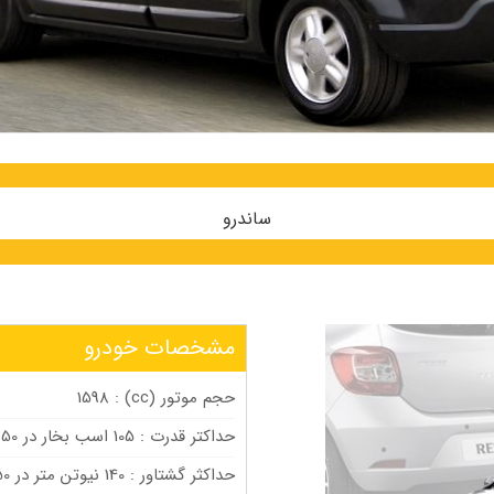
ساندرو
مشخصات خودرو
حجم موتور (cc) : 1598
حداکتر قدرت : 105 اسب بخار در 5750 دور در دقیقه
حداکثر گشتاور : 140 نیوتن متر در 3750 دور در دقیقه