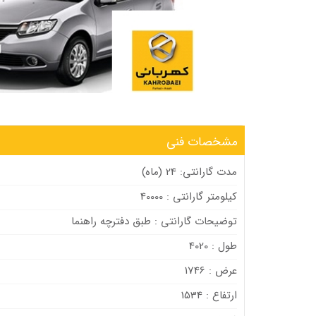
مشخصات فنی
مدت گارانتی: 24 (ماه)
کیلومتر گارانتی : 40000
توضیحات گارانتی : طبق دفترچه راهنما
طول : 4020
عرض : 1746
ارتفاع : 1534