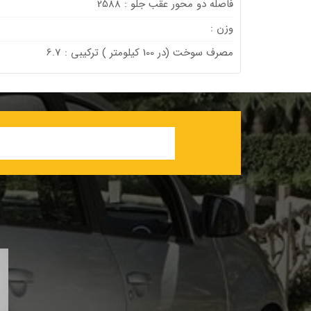
فاصله دو محور عقب جلو : 2588
وزن :
مصرف سوخت (در 100 كيلومتر ) ترکیبی : 6.7