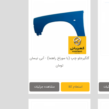
گلگیرجلو چپ (با سوراخ راهنما) - آبی نیسان
تومان
یات
استعلام کالا
مشاهده جزئیات