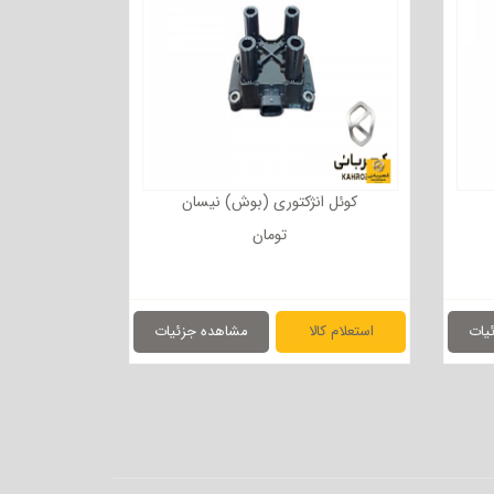
کوئل انژکتوری (بوش) نیسان
تومان
یات
استعلام کالا
مشاهده جزئیات