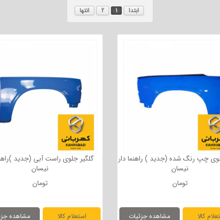
ابتدا
1
2
انتها
وی چپ رنگ شده (جدید ) راهنما دار
گلگیر جلوی راست آبی (جدید )راهنم
نیسان
نیسان
تومان
تومان
علام کالا
مشاهده جزئیات
استعلام کالا
مشاهده جزئ