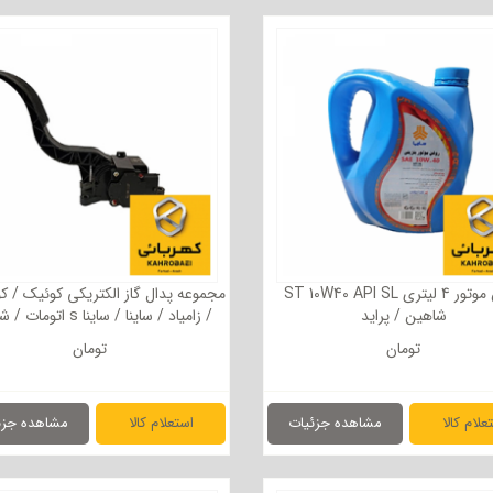
روغن موتور 4 لیتری ST 10W40 API SL
شاهین / پراید
/ زامیاد / ساینا / ساینا s اتومات / شاهین
تومان
تومان
علام کالا
مشاهده جزئیات
استعلام کالا
مشاهده جزئ