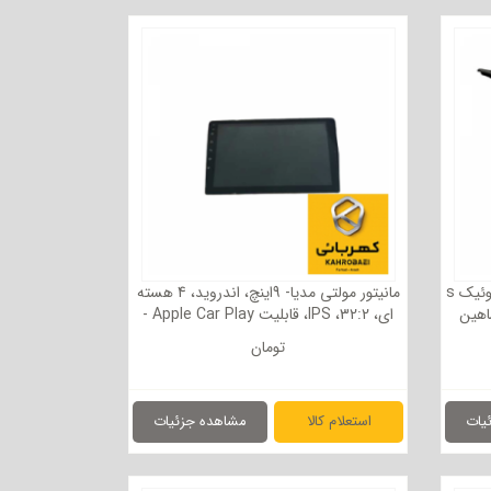
مجموعه پدال گاز الکتریکی کوئیک / کوئیک s
مانیتور مولتی مدیا- 9اینچ، اندروید، 4 هسته
ای، 32:2، IPS، قابلیت Apple Car Play -
(بدون قاب) کلیه محصولات سایپا ساینا /
تومان
کوئیک / تیبا
یات
استعلام کالا
مشاهده جزئیات