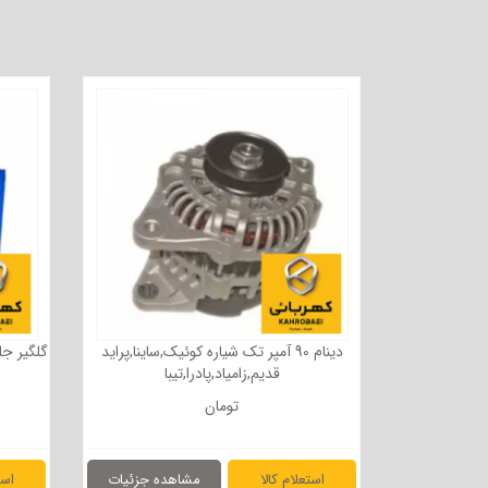
دینام 90 آمپر تک شیاره کوئیک,ساینا,پراید
گلگیر جل
قدیم,زامیاد,پادرا,تیبا
تومان
استعلام کالا
مشاهده جزئیات
است