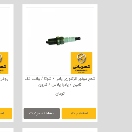
شمع موتور انژکتوری پادرا / شوکا / وانت تک
کابین / پادرا پلاس / کارون
تومان
استعلام کالا
مشاهده جزئیات
است