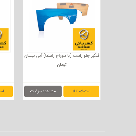
گلگیر جلو راست (با سوراخ راهنما) آبی نیسان
تومان
استعلام کالا
مشاهده جزئیات
است