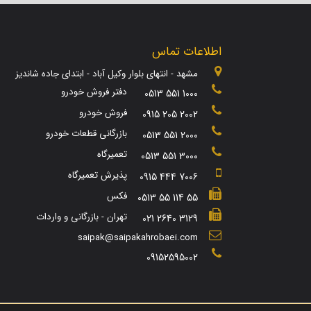
اطلاعات تماس
مشهد - انتهای بلوار وکیل آباد - ابتدای جاده شاندیز
دفتر فروش خودرو
0513 551 1000
فروش خودرو
0915 205 2002
بازرگانی قطعات خودرو
0513 551 2000
تعمیرگاه
0513 551 3000
پذیرش تعمیرگاه
0915 444 7006
فکس
0513 55 114 55
تهران - بازرگانی و واردات
021 2640 3129
saipak@saipakahrobaei.com
09152595002