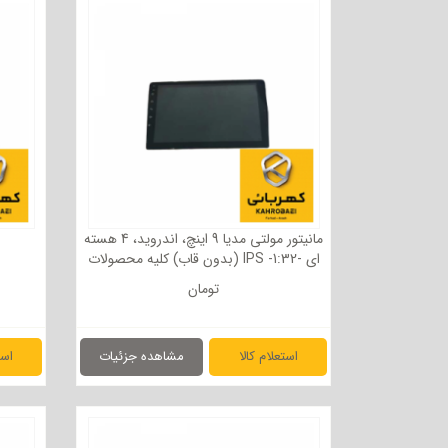
مانیتور مولتی مدیا 9 اینچ، اندروید، 4 هسته
ای -1:32- IPS (بدون قاب) کلیه محصولات
سایپا تیبا / ساینا / کوئیک
تومان
استعلام کالا
مشاهده جزئیات
است