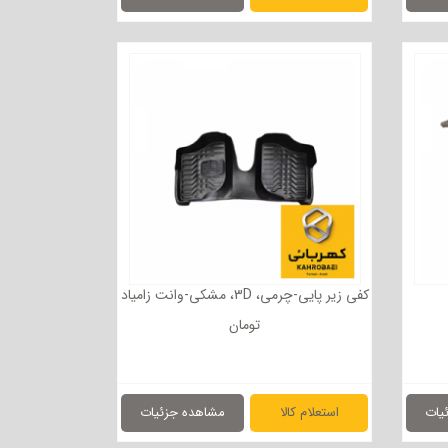
کفی زیر پایی-چرمی، ‌3D، مشکی-وانت زامیاد
تومان
یات
استعلام کالا
مشاهده جزئیات