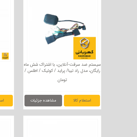
سیستم ضد سرقت-آنلاین، با اشتراک شش ماه
رایگان، ‌مدل راد تیبا/ پراید / کوئیک / اطلس /
زامیاد
تومان
استعلام کالا
مشاهده جزئیات
است