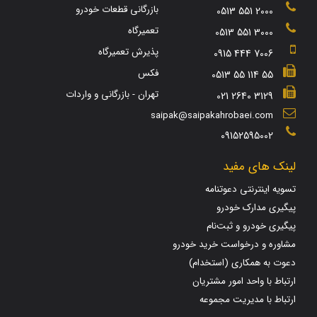
بازرگانی قطعات خودرو
0513 551 2000
تعمیرگاه
0513 551 3000
پذیرش تعمیرگاه
0915 444 7006
فکس
0513 55 114 55
تهران - بازرگانی و واردات
021 2640 3129
saipak@saipakahrobaei.com
09152595002
لینک های مفید
تسویه اینترنتی دعوتنامه
پیگیری مدارک خودرو
پیگیری خودرو و ثبت‌نام
مشاوره و درخواست خرید خودرو
دعوت به همکاری (استخدام)
ارتباط با واحد امور مشتریان
ارتباط با مدیریت مجموعه