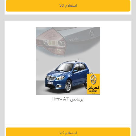
استعلام کالا
مشاهده جزئیات
برلیانس H320 AT
استعلام کالا