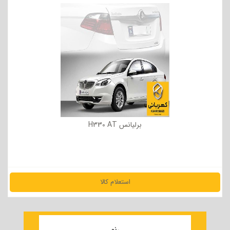
برلیانس H330 AT
استعلام کالا
مشاهده جزئیات
رنو