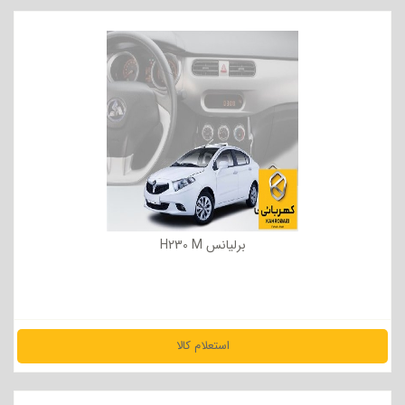
مشاهده جزئیات
برلیانس H230 M
استعلام کالا
مشاهده جزئیات