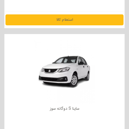
استعلام کالا
مشاهده جزئیات
ساینا S دوگانه سوز