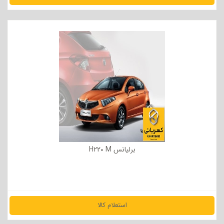
مشاهده جزئیات
برلیانس H220 M
استعلام کالا