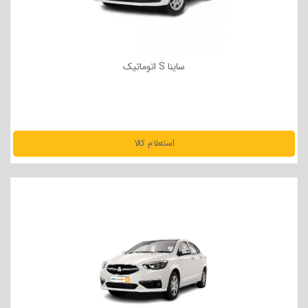
ساینا S اتوماتیک
استعلام کالا
مشاهده جزئیات