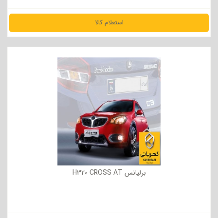
استعلام کالا
مشاهده جزئیات
برلیانس H320 CROSS AT