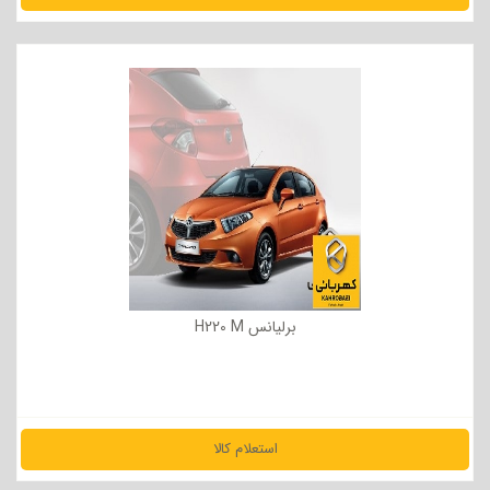
مشاهده جزئیات
برلیانس H220 M
استعلام کالا