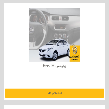
مشاهده جزئیات
برلیانس H230 M
استعلام کالا
مشاهده جزئیات