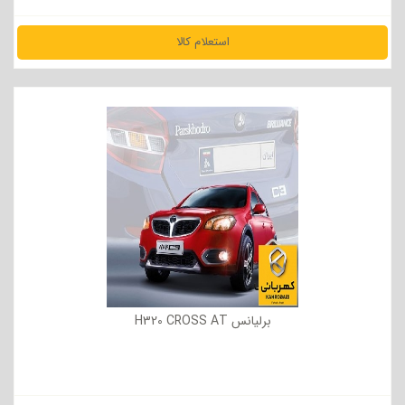
استعلام کالا
مشاهده جزئیات
برلیانس H320 CROSS AT