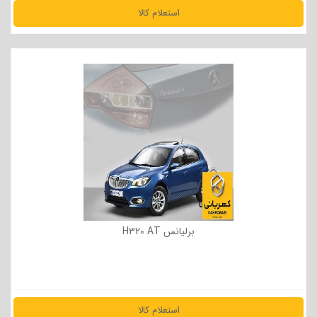
استعلام کالا
مشاهده جزئیات
برلیانس H320 AT
استعلام کالا