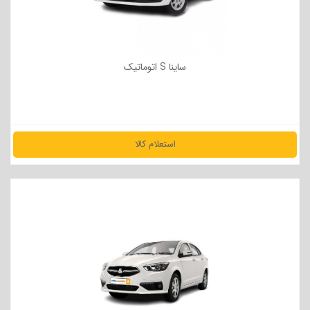
ساینا S اتوماتیک
استعلام کالا
مشاهده جزئیات