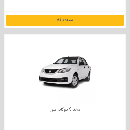
استعلام کالا
مشاهده جزئیات
ساینا S دوگانه سوز