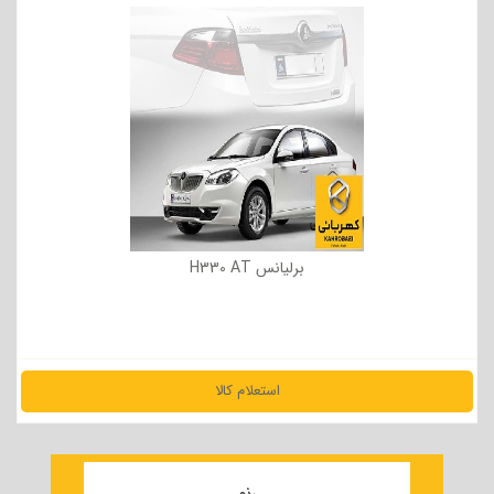
برلیانس H330 AT
استعلام کالا
مشاهده جزئیات
رنو