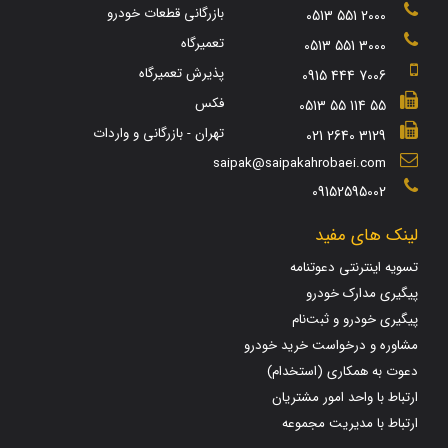
بازرگانی قطعات خودرو
0513 551 2000
تعمیرگاه
0513 551 3000
پذیرش تعمیرگاه
0915 444 7006
فکس
0513 55 114 55
تهران - بازرگانی و واردات
021 2640 3129
saipak@saipakahrobaei.com
09152595002
لینک های مفید
تسویه اینترنتی دعوتنامه
پیگیری مدارک خودرو
پیگیری خودرو و ثبت‌نام
مشاوره و درخواست خرید خودرو
دعوت به همکاری (استخدام)
ارتباط با واحد امور مشتریان
ارتباط با مدیریت مجموعه