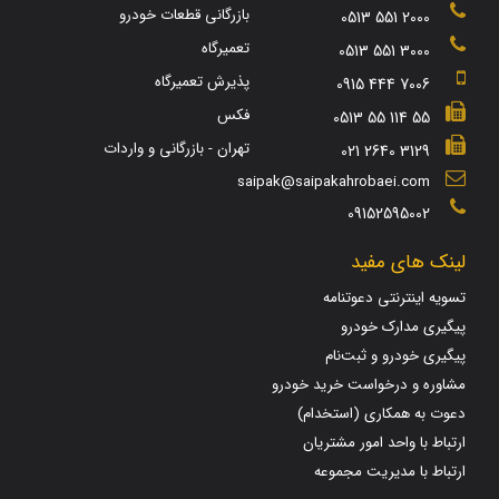
بازرگانی قطعات خودرو
0513 551 2000
تعمیرگاه
0513 551 3000
پذیرش تعمیرگاه
0915 444 7006
فکس
0513 55 114 55
تهران - بازرگانی و واردات
021 2640 3129
saipak@saipakahrobaei.com
09152595002
لینک های مفید
تسویه اینترنتی دعوتنامه
پیگیری مدارک خودرو
پیگیری خودرو و ثبت‌نام
مشاوره و درخواست خرید خودرو
دعوت به همکاری (استخدام)
ارتباط با واحد امور مشتریان
ارتباط با مدیریت مجموعه