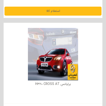
استعلام کالا
مشاهده جزئیات
برلیانس H320 CROSS AT