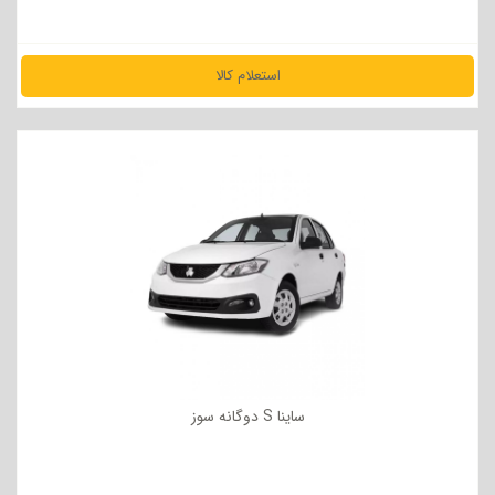
استعلام کالا
مشاهده جزئیات
ساینا S دوگانه سوز