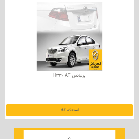
برلیانس H330 AT
استعلام کالا
مشاهده جزئیات
رنو