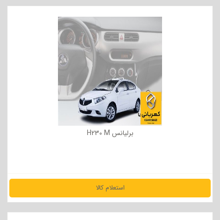
مشاهده جزئیات
برلیانس H230 M
استعلام کالا
مشاهده جزئیات