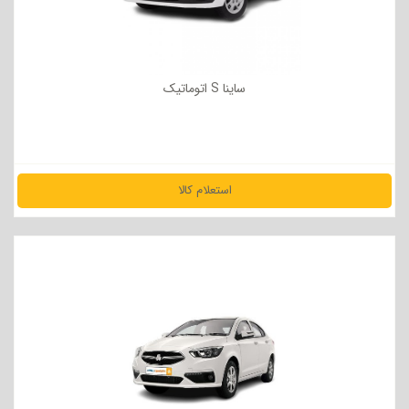
ساینا S اتوماتیک
استعلام کالا
مشاهده جزئیات