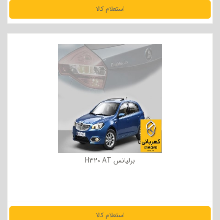
استعلام کالا
مشاهده جزئیات
برلیانس H320 AT
استعلام کالا