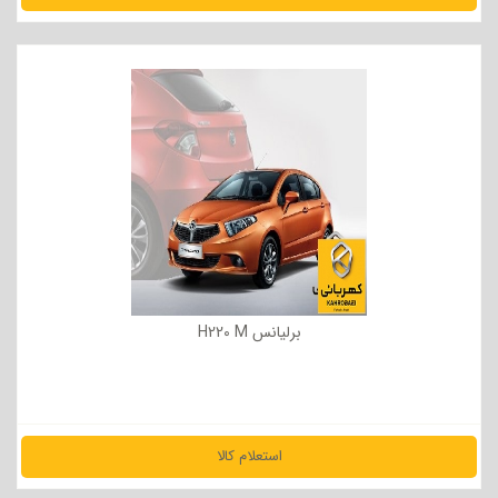
مشاهده جزئیات
برلیانس H220 M
استعلام کالا