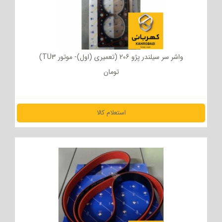
واشر سر سیلندر پژو 206 (تعمیری (اول)- موتور TU3)
تومان
استعلام کالا
مشاهده جزئیات