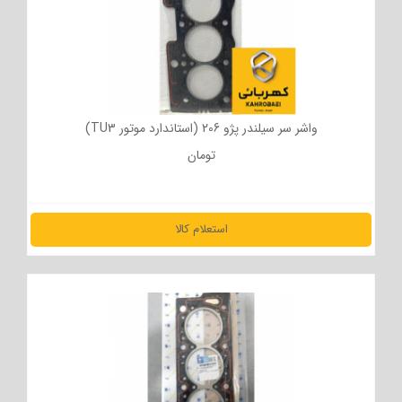
واشر سر سیلندر پژو 206 (استاندارد موتور TU3)
تومان
استعلام کالا
مشاهده جزئیات