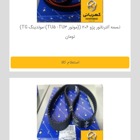
تسمه آلترناتور پژو 206 ((موتور TU5 -TU3)-مولدینگ TG)
تومان
استعلام کالا
مشاهده جزئیات