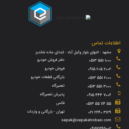
اطلاعات تماس
مشهد - انتهای بلوار وکیل آباد - ابتدای جاده شاندیز
دفتر فروش خودرو
0513 551 1000
فروش خودرو
0915 205 2002
بازرگانی قطعات خودرو
0513 551 2000
تعمیرگاه
0513 551 3000
پذیرش تعمیرگاه
0915 444 7006
فکس
0513 55 114 55
تهران - بازرگانی و واردات
021 2640 3129
saipak@saipakahrobaei.com
09152595002